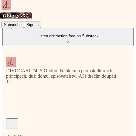
Subscribe
Sign in
Listen distraction-free on Substack
DIVOCAST #4: S Ondrou Netíkem o permakulturních
principech, duši domu, spisovatelství, AI i dračím doupěti
1×
Current time: 0:00 / Total time: -2:42:02