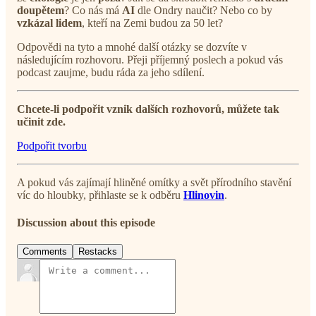
doupětem
? Co nás má
AI
dle Ondry naučit? Nebo co by
vzkázal lidem
, kteří na Zemi budou za 50 let?
Odpovědi na tyto a mnohé další otázky se dozvíte v
následujícím rozhovoru. Přeji příjemný poslech a pokud vás
podcast zaujme, budu ráda za jeho sdílení.
Chcete-li podpořit vznik dalších rozhovorů, můžete tak
učinit zde.
Podpořit tvorbu
A pokud vás zajímají hliněné omítky a svět přírodního stavění
víc do hloubky, přihlaste se k odběru
Hlinovin
.
Discussion about this episode
Comments
Restacks