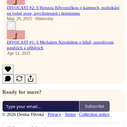
DIVOCAST #2: S Honzou Křivonožkou o kamnech, podnikání
na volné noze, psychoterapii i feminismu
May 29, 2025
Hlinoviny
•
DIVOCAST #1: S Michalem Navrátilem o hlíně, pravdivosti,
penězích a příbězích
Apr 11, 2025
Ready for more?
Subscribe
© 2026 Denisa Divoká
·
Privacy
∙
Terms
∙
Collection notice