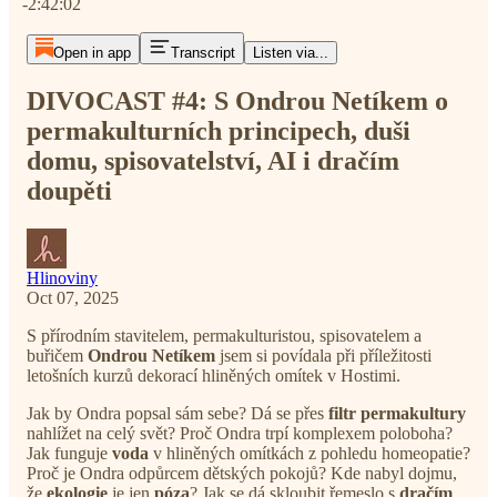
-2:42:02
Open in app
Transcript
Listen via...
DIVOCAST #4: S Ondrou Netíkem o
permakulturních principech, duši
domu, spisovatelství, AI i dračím
doupěti
Hlinoviny
Oct 07, 2025
S přírodním stavitelem, permakulturistou, spisovatelem a
buřičem
Ondrou Netíkem
jsem si povídala při příležitosti
letošních kurzů dekorací hliněných omítek v Hostimi.
Jak by Ondra popsal sám sebe? Dá se přes
filtr permakultury
nahlížet na celý svět? Proč Ondra trpí komplexem poloboha?
Jak funguje
voda
v hliněných omítkách z pohledu homeopatie?
Proč je Ondra odpůrcem dětských pokojů? Kde nabyl dojmu,
že
ekologie
je jen
póza
? Jak se dá skloubit řemeslo s
dračím